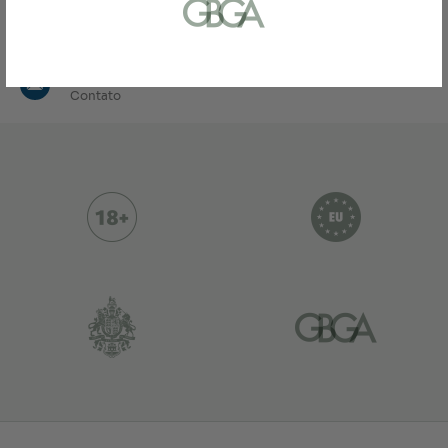
Reisepasses.
Einen Adressnachweis in Form einer
Apoio ao Cliente 24/7
Rechnung oder eines Kontoauszugs
suporte@sorteonline.com
(max. 6 Monate alt).
Contato
Ein Foto von dir (Selfie), auf dem du
einen Zettel mit deiner E-Mail-
Adresse und dem Wort "Lottoland"
hältst.
Spielerservice kontaktieren
Später fortfahren