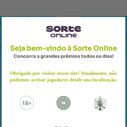
Seja bem-vindo à Sorte Online
Concorra a grandes prêmios todos os dias!
IDENTITÄTSPRÜFUNG
A REGULAMENTAÇÃO CHEGOU E AGORA O
Obrigado por visitar nosso site! Atualmente, não
NOVO SITE É SORTE ONLINE BETZ.
Bitte bestätige dein Spielerkonto durch
podemos aceitar jogadores desde sua localização.
die folgenden Schritte.
POR ISSO, ESTE SITE FICARÁ DISPONÍVEL
APENAS PARA RESGATE DOS SEUS SALDOS
Weitere Informationen
PENDENTES.
Bitte sende uns folgendes per E-Mail:
Conheça a BETZ
Ein Foto oder einen Scan deines
Personalausweises oder